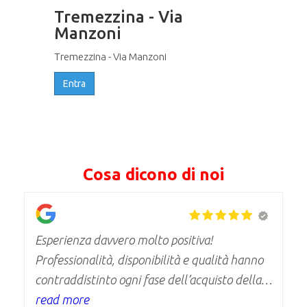
Tremezzina - Via
Manzoni
Tremezzina - Via Manzoni
Entra
Cosa dicono di noi
Esperienza davvero molto positiva!
Professionalità, disponibilità e qualità hanno
contraddistinto ogni fase dell’acquisto della
casa. Un’azienda seria che consiglio con
read more