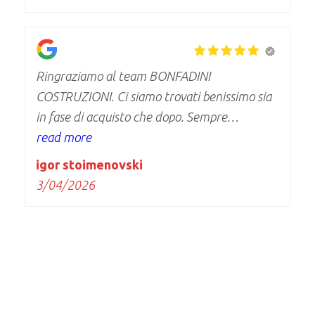
Ringraziamo al team BONFADINI
COSTRUZIONI. Ci siamo trovati benissimo sia
in fase di acquisto che dopo. Sempre
disponibile, precisi e professionali. Ottima
read more
esperienza consigliatissimi
igor stoimenovski
3/04/2026