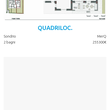
QUADRILOC.
Sondrio
MerQ
2 bagni
255300€