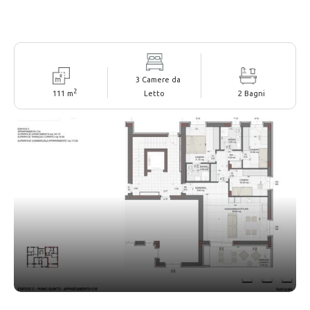
3 Camere da
2
111 m
Letto
2 Bagni