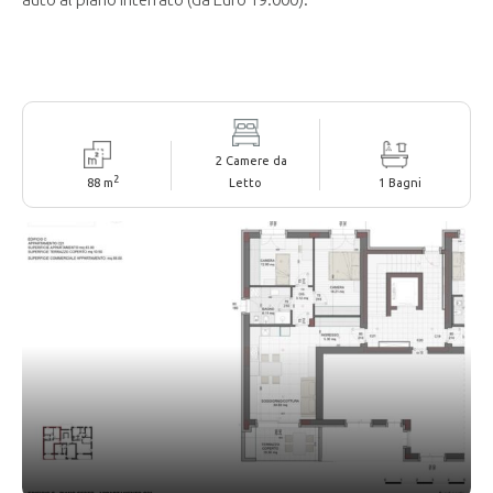
2 Camere da
2
88 m
Letto
1 Bagni