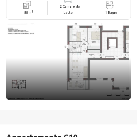
2 Camere da
2
88 m
Letto
1 Bagni