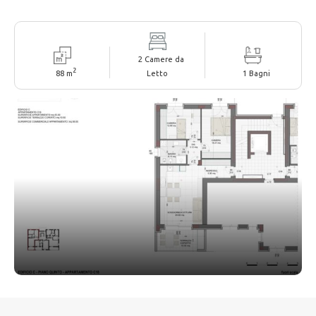
2 Camere da
2
88 m
Letto
1 Bagni