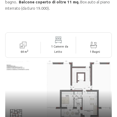
bagno.
Balcone coperto di
oltre 11 mq
.
Box auto al piano
interrato (da Euro 19.000).
1 Camere da
2
64 m
Letto
1 Bagni