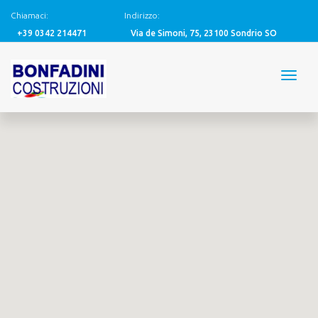
Chiamaci:
Indirizzo:
+39 0342 214471
Via de Simoni, 75, 23100 Sondrio SO