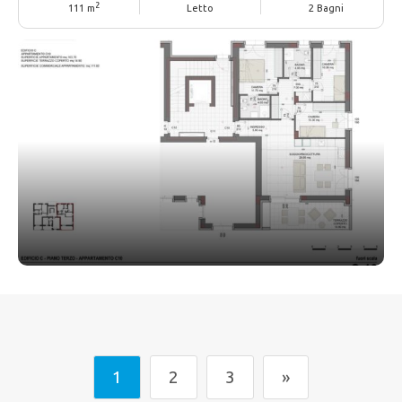
2
111 m
Letto
2 Bagni
1
2
3
»