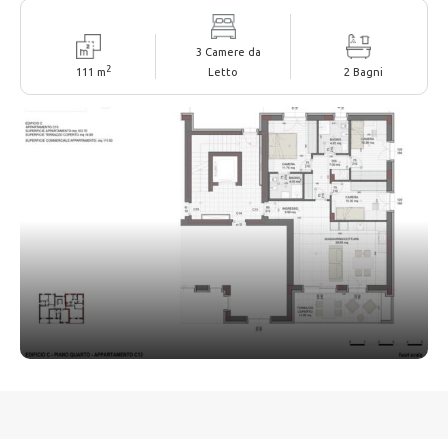
3 Camere da
2
111 m
Letto
2 Bagni