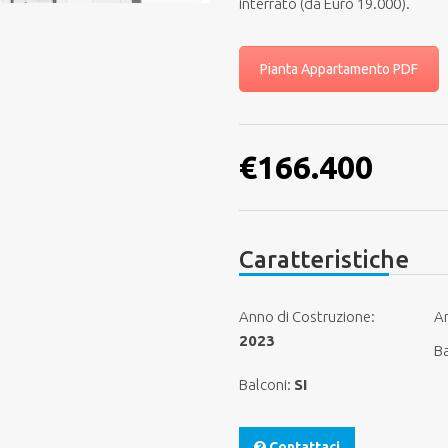
interrato (da Euro 19.000).
Pianta Appartamento PDF
€166.400
Caratteristiche
Anno di Costruzione:
Ar
2023
B
Balconi:
SI
Contattaci